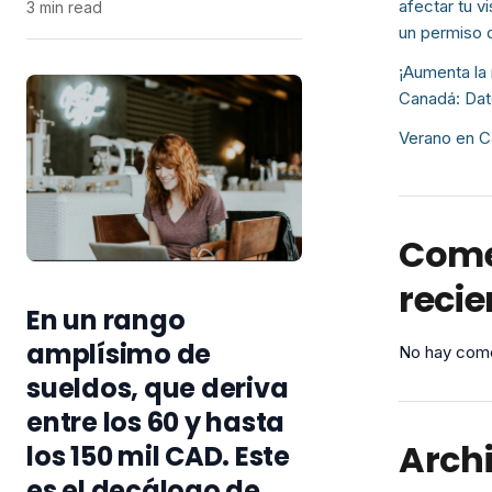
afectar tu v
3 min read
un permiso 
¡Aumenta la 
Canadá: Dat
Verano en C
Come
recie
En un rango
amplísimo de
No hay come
sueldos, que deriva
entre los 60 y hasta
Arch
los 150 mil CAD. Este
es el decálogo de