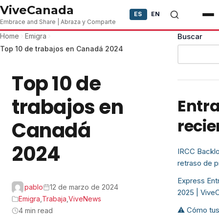
Skip to content
ViveCanada
ES
EN
Embrace and Share | Abraza y Comparte
Home
Emigra
Buscar
Top 10 de trabajos en Canadá 2024
Top 10 de
trabajos en
Entr
recie
Canadá
2024
IRCC Backlo
retraso de 
Express Entr
pablo
12 de marzo de 2024
2025 | Vive
Emigra
,
Trabaja
,
ViveNews
⚠️ Cómo tus
4 min read