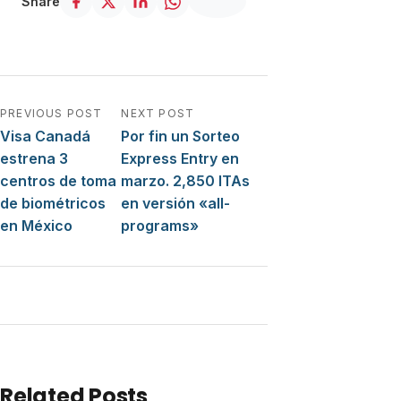
Share
Navegación de entradas
PREVIOUS POST
NEXT POST
Visa Canadá
Por fin un Sorteo
estrena 3
Express Entry en
centros de toma
marzo. 2,850 ITAs
de biométricos
en versión «all-
en México
programs»
Related Posts