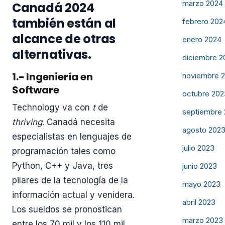
marzo 2024
Canadá 2024
también están al
febrero 202
alcance de otras
enero 2024
alternativas.
diciembre 2
1.- Ingeniería en
noviembre 
Software
octubre 202
Technology va con
t
de
septiembre
thriving
. Canadá necesita
agosto 202
especialistas en lenguajes de
julio 2023
programación tales como
Python, C++ y Java, tres
junio 2023
pilares de la tecnología de la
mayo 2023
información actual y venidera.
abril 2023
Los sueldos se pronostican
marzo 2023
entre los 70 mil y los 110 mil