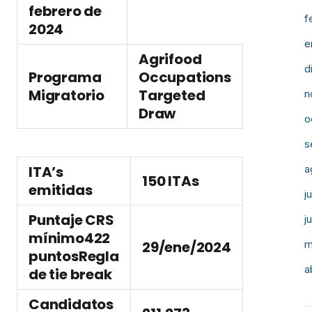
febrero de
f
2024
e
Agrifood
d
Programa
Occupations
Migratorio
Targeted
n
Draw
o
s
ITA’s
a
150 ITAs
emitidas
j
Puntaje CRS
j
mínimo
422
29/ene/2024
m
puntos
Regla
a
de tie break
Candidatos