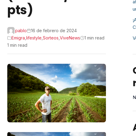
a
pts)
u
¡
C
pablo
16 de febrero de 2024
Emigra
,
lifestyle
,
Sorteos
,
ViveNews
1 min read
V
1 min read
N