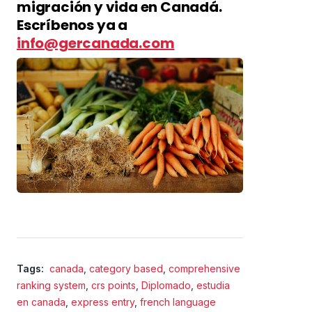
migración y vida en Canadá.
Escríbenos ya a
info@gercanada.com
Tags:
canada
,
category based
,
comprehensive
ranking system
,
crs points
,
Diplomado
,
estudia
en canada
,
express entry
,
french language