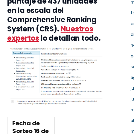
puntaje de 437 unidades
m
en la escala del
f
Comprehensive Ranking
e
System (CRS).
Nuestros
d
expertos
lo detallan todo.
n
o
s
a
j
j
m
a
Fecha de
Sorteo
16 de
m