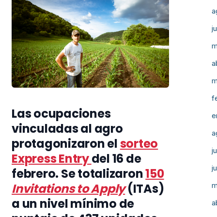
a
j
m
a
m
f
Las ocupaciones
e
vinculadas al agro
a
protagonizaron el
sorteo
j
Express Entry
del 16 de
j
febrero. Se totalizaron
150
Invitations to Apply
(ITAs)
m
a un nivel mínimo de
a