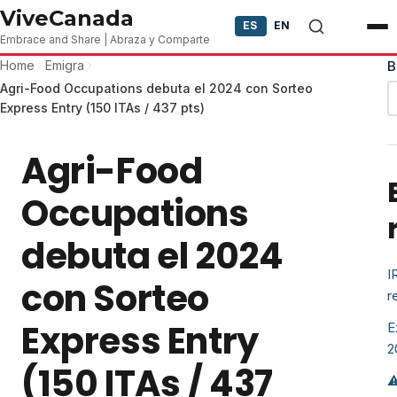
Skip to content
ViveCanada
ES
EN
Embrace and Share | Abraza y Comparte
Home
Emigra
B
Agri-Food Occupations debuta el 2024 con Sorteo
Express Entry (150 ITAs / 437 pts)
Agri-Food
Occupations
debuta el 2024
I
con Sorteo
r
Express Entry
E
2
(150 ITAs / 437
⚠