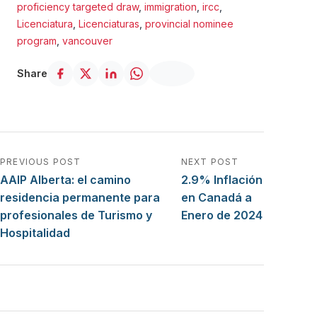
proficiency targeted draw
,
immigration
,
ircc
,
Licenciatura
,
Licenciaturas
,
provincial nominee
program
,
vancouver
Share
Navegación de entradas
PREVIOUS POST
NEXT POST
AAIP Alberta: el camino
2.9% Inflación
residencia permanente para
en Canadá a
profesionales de Turismo y
Enero de 2024
Hospitalidad