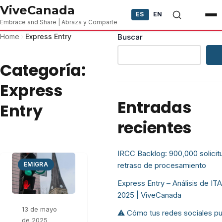
Skip to content
ViveCanada
ES
EN
Embrace and Share | Abraza y Comparte
Home
Express Entry
Buscar
Categoría:
Express
Entradas
Entry
recientes
IRCC Backlog: 900,000 solici
EMIGRA
retraso de procesamiento
Express Entry – Análisis de IT
2025 | ViveCanada
13 de mayo
⚠️ Cómo tus redes sociales p
de 2025