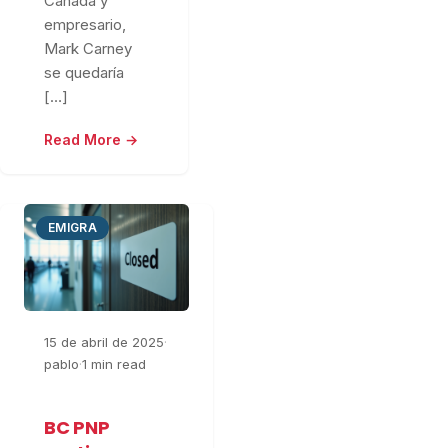
Canadá y
empresario,
Mark Carney
se quedaría
[…]
Read More →
EMIGRA
15 de abril de 2025
·
pablo
·
1 min read
BC PNP