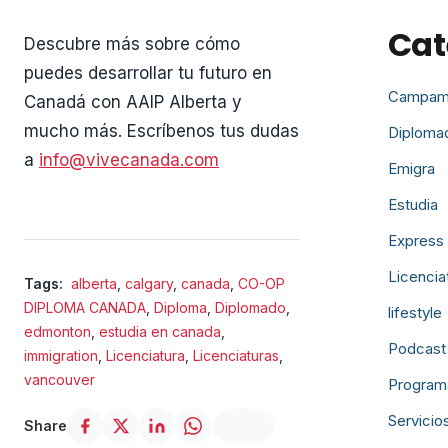
Cat
Descubre más sobre cómo
puedes desarrollar tu futuro en
Campam
Canadá con AAIP Alberta y
mucho más. Escríbenos tus dudas
Diploma
a
info@vivecanada.com
Emigra
Estudia
Express 
Licencia
Tags:
alberta
,
calgary
,
canada
,
CO-OP
DIPLOMA CANADA
,
Diploma
,
Diplomado
,
lifestyle
edmonton
,
estudia en canada
,
Podcast
immigration
,
Licenciatura
,
Licenciaturas
,
vancouver
Program
Servicio
Share