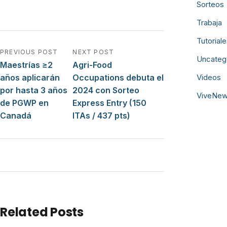
Sorteos
Trabaja
Tutorial
Navegación de entradas
PREVIOUS POST
NEXT POST
Uncateg
Maestrías ≥2
Agri-Food
años aplicarán
Occupations debuta el
Videos
por hasta 3 años
2024 con Sorteo
ViveNe
de PGWP en
Express Entry (150
Canadá
ITAs / 437 pts)
Related Posts