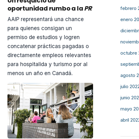
Un resquicio de
oportunidad rumbo a la
PR
febrero 
AAIP representará una chance
enero 2
para quienes consigan un
diciemb
permiso de estudios y logren
noviemb
concatenar prácticas pagadas o
octubre
directamente empleos relevantes
septiem
para hospitalida y turismo por al
menos un año en Canadá.
agosto 
julio 202
junio 20
mayo 20
abril 202