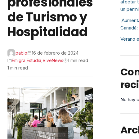
profesionales
afectar 
un permi
de Turismo y
¡Aumenta
Hospitalidad
Canadá: 
Verano e
pablo
16 de febrero de 2024
Emigra
,
Estudia
,
ViveNews
1 min read
Com
1 min read
rec
No hay c
Arc