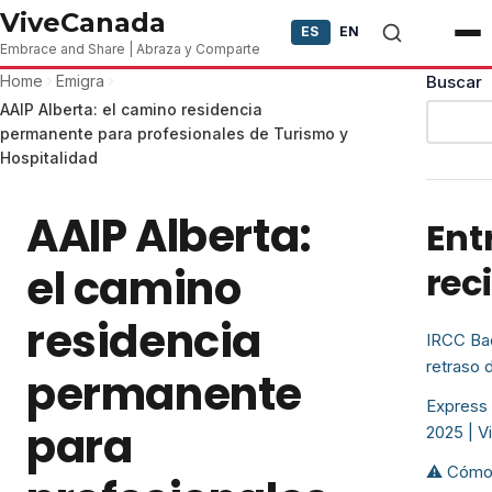
Skip to content
ViveCanada
ES
EN
Embrace and Share | Abraza y Comparte
Home
Emigra
Buscar
AAIP Alberta: el camino residencia
permanente para profesionales de Turismo y
Hospitalidad
AAIP Alberta:
Ent
el camino
rec
residencia
IRCC Bac
retraso 
permanente
Express 
para
2025 | 
⚠️ Cómo 