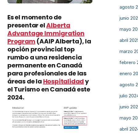
agosto 
Es el momento de
junio 20
presentar el
Alberta
mayo 20
Advantage Immigration
Program
(AAIP Alberta), la
abril 202
opción provincial top
marzo 2
rumbo a una residencia
febrero 
permanente en Canadá
para profesionales de las
enero 2
áreas de la
Hospitalidad
y
agosto 
el Turismo en Canadá este
julio 202
2024.
junio 20
mayo 20
abril 202