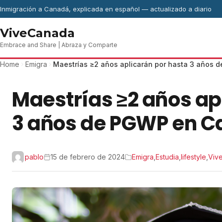
Skip to content
Inmigración a Canadá, explicada en español — actualizado a diario
ViveCanada
Embrace and Share | Abraza y Comparte
Home
Emigra
Maestrías ≥2 años aplicarán por hasta 3 años
Maestrías ≥2 años ap
3 años de PGWP en 
pablo
15 de febrero de 2024
Emigra
,
Estudia
,
lifestyle
,
Viv