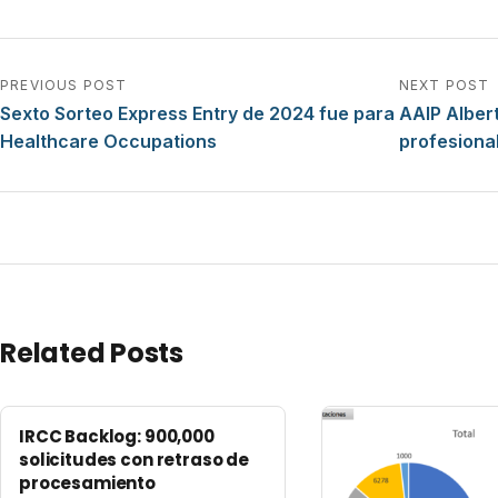
Navegación de entradas
PREVIOUS POST
NEXT POST
Sexto Sorteo Express Entry de 2024 fue para
AAIP Alber
Healthcare Occupations
profesiona
Related Posts
IRCC Backlog: 900,000
solicitudes con retraso de
procesamiento