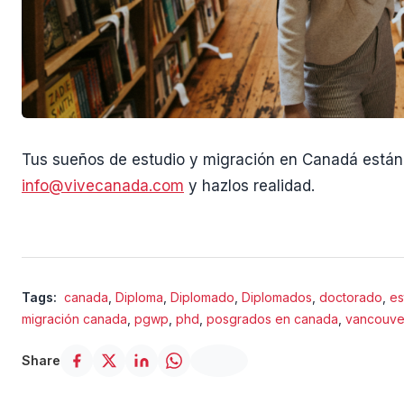
Tus sueños de estudio y migración en Canadá están 
info@vivecanada.com
y hazlos realidad.
Tags:
canada
,
Diploma
,
Diplomado
,
Diplomados
,
doctorado
,
es
migración canada
,
pgwp
,
phd
,
posgrados en canada
,
vancouve
Share