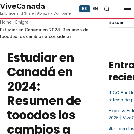
Skip to content
ViveCanada
ES
EN
Embrace and Share | Abraza y Comparte
Home
Emigra
Buscar
Estudiar en Canadá en 2024: Resumen de
tooodos los cambios a considerar
Estudiar en
Entr
Canadá en
recie
2024:
IRCC Backlo
Resumen de
retraso de 
tooodos los
Express Entr
2025 | Vive
cambios a
⚠️ Cómo tus