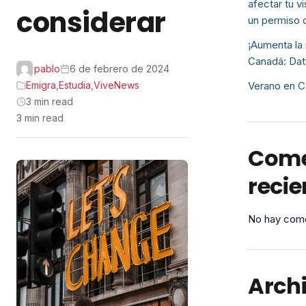
afectar tu v
considerar
un permiso 
¡Aumenta la 
Canadá: Dat
pablo
6 de febrero de 2024
Emigra
,
Estudia
,
ViveNews
Verano en C
3 min read
3 min read
Come
recie
No hay come
Arch