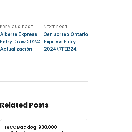
Navegación de entradas
PREVIOUS POST
NEXT POST
Alberta Express
3er. sorteo Ontario
Entry Draw 2024:
Express Entry
Actualización
2024 (7FEB24)
Related Posts
IRCC Backlog: 900,000