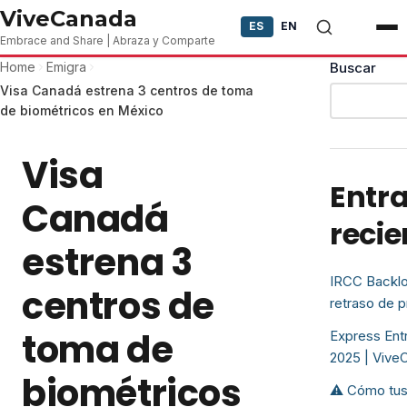
Skip to content
ViveCanada
ES
EN
Embrace and Share | Abraza y Comparte
Home
Emigra
Buscar
Visa Canadá estrena 3 centros de toma
de biométricos en México
Visa
Entr
Canadá
recie
estrena 3
IRCC Backlo
centros de
retraso de 
toma de
Express Entr
2025 | Vive
biométricos
⚠️ Cómo tus