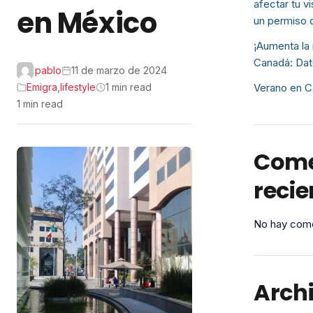
afectar tu v
en México
un permiso 
¡Aumenta la 
Canadá: Dat
pablo
11 de marzo de 2024
Emigra
,
lifestyle
1 min read
Verano en C
1 min read
Come
recie
No hay come
Arch