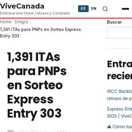
Skip to content
ViveCanada
ES
EN
Embrace and Share | Abraza y Comparte
Home
Emigra
Buscar
1,391 ITAs para PNPs en Sorteo Express
Entry 303
1,391 ITAs
Entr
para PNPs
recie
en Sorteo
IRCC Backlo
Express
retraso de 
Entry 303
Express Entr
2025 | Vive
⚠️ Cómo tus