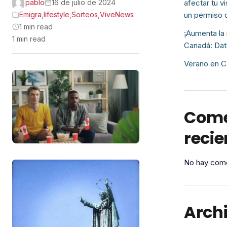
pablo
16 de julio de 2024
afectar tu v
Emigra
,
lifestyle
,
Sorteos
,
ViveNews
un permiso 
1 min read
¡Aumenta la 
1 min read
Canadá: Dat
Verano en C
Come
recie
No hay come
Arch