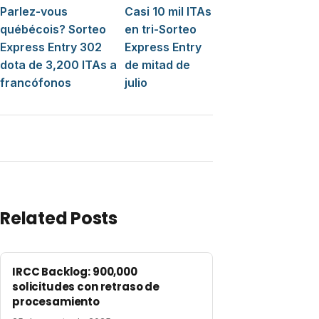
Navegación de entradas
Parlez-vous
Casi 10 mil ITAs
québécois? Sorteo
en tri-Sorteo
Express Entry 302
Express Entry
dota de 3,200 ITAs a
de mitad de
francófonos
julio
Related Posts
IRCC Backlog: 900,000
solicitudes con retraso de
procesamiento