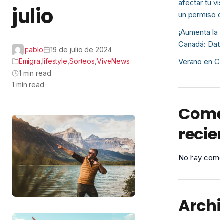
afectar tu v
julio
un permiso 
¡Aumenta la 
Canadá: Dat
pablo
19 de julio de 2024
Emigra
,
lifestyle
,
Sorteos
,
ViveNews
Verano en C
1 min read
1 min read
Come
recie
No hay come
Arch