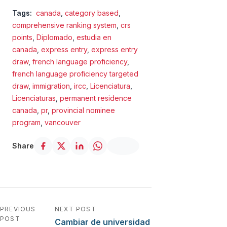
Tags:
canada
,
category based
,
comprehensive ranking system
,
crs
points
,
Diplomado
,
estudia en
canada
,
express entry
,
express entry
draw
,
french language proficiency
,
french language proficiency targeted
draw
,
immigration
,
ircc
,
Licenciatura
,
Licenciaturas
,
permanent residence
canada
,
pr
,
provincial nominee
program
,
vancouver
Share
Navegación de entradas
PREVIOUS
NEXT POST
POST
Cambiar de universidad