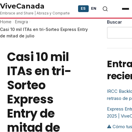
Skip to content
ViveCanada
ES
EN
Embrace and Share | Abraza y Comparte
Home
Emigra
Buscar
Casi 10 mil ITAs en tri-Sorteo Express Entry
de mitad de julio
Casi 10 mil
Entr
ITAs en tri-
recie
Sorteo
IRCC Backlo
Express
retraso de 
Entry de
Express Entr
2025 | Vive
mitad de
⚠️ Cómo tus