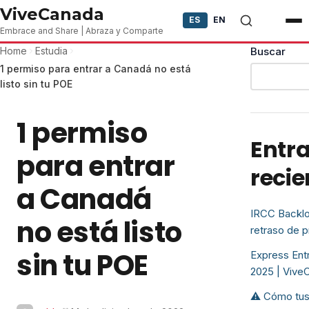
Skip to content
ViveCanada
ES
EN
Embrace and Share | Abraza y Comparte
Home
Estudia
Buscar
1 permiso para entrar a Canadá no está
listo sin tu POE
1 permiso
Entr
para entrar
recie
a Canadá
IRCC Backlo
no está listo
retraso de 
sin tu POE
Express Entr
2025 | Vive
⚠️ Cómo tus