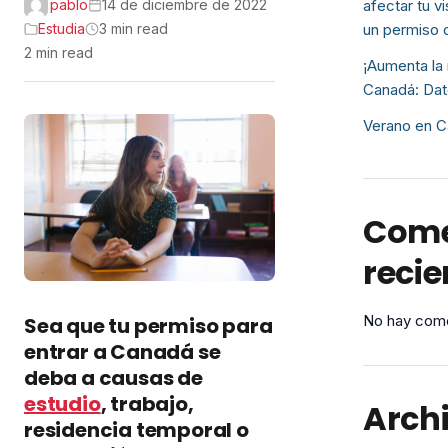
pablo
14 de diciembre de 2022
afectar tu v
Estudia
3 min read
un permiso 
2 min read
¡Aumenta la 
Canadá: Dat
Verano en C
Come
recie
No hay come
Sea que tu permiso para
entrar a Canadá se
deba a causas de
estudio
, trabajo,
Arch
residencia temporal o