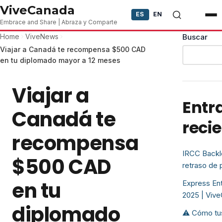
Skip to content
ViveCanada
ES
EN
Embrace and Share | Abraza y Comparte
Home
ViveNews
Buscar
Viajar a Canadá te recompensa $500 CAD
en tu diplomado mayor a 12 meses
Viajar a
Entr
Canadá te
reci
recompensa
IRCC Backl
$500 CAD
retraso de
en tu
Express Ent
2025 | Viv
diplomado
⚠️ Cómo tu