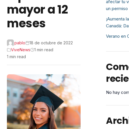
afectar tu 
mayor a 12
un permiso
meses
¡Aumenta la
Canadá: Da
Verano en C
pablo
18 de octubre de 2022
ViveNews
1 min read
1 min read
Come
reci
No hay com
Arch