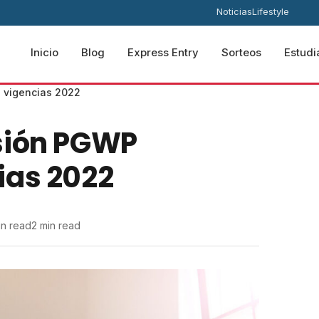
Noticias
Lifestyle
Inicio
Blog
Express Entry
Sorteos
Estudi
 vigencias 2022
sión PGWP
ias 2022
in read
2 min read