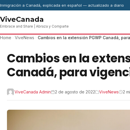
Skip to content
Inmigración a Canadá, explicada en español — actualizado a diario
ViveCanada
Embrace and Share | Abraza y Comparte
Home
ViveNews
Cambios en la extensión PGWP Canadá, para
Cambios en la exten
Canadá, para vigenc
ViveCanada Admin
2 de agosto de 2022
ViveNews
2 m