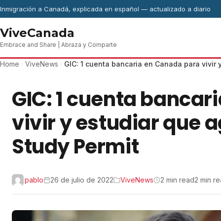
Skip to content
Inmigración a Canadá, explicada en español — actualizado a diario
ViveCanada
Embrace and Share | Abraza y Comparte
Home
ViveNews
GIC: 1 cuenta bancaria en Canada para vivir y
GIC: 1 cuenta bancar
vivir y estudiar que a
Study Permit
pablo
26 de julio de 2022
ViveNews
2 min read
2 min r