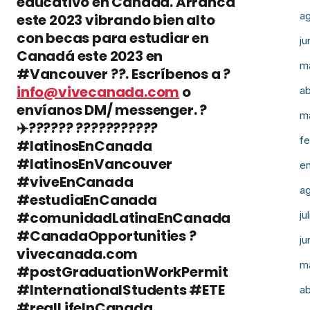
educativo en Canadá. Arranca
a
este 2023 vibrando bien alto
con becas para estudiar en
ju
Canadá este 2023 en
m
#Vancouver ??. Escríbenos a ?
info@vivecanada.com
o
ab
envíanos DM/ messenger. ?
m
✈️?????? ????‍???‍????
fe
#latinosEnCanada
#latinosEnVancouver
e
#viveEnCanada
a
#estudiaEnCanada
#comunidadLatinaEnCanada
ju
#CanadaOpportunities ?
ju
vivecanada.com
m
#postGraduationWorkPermit
#InternationalStudents #ETE
ab
#realLifeInCanada