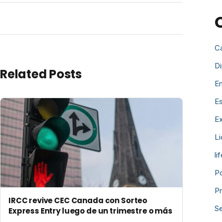
C
D
Related Posts
E
Es
Ex
Li
li
P
P
IRCC revive CEC Canada con Sorteo
Se
Express Entry luego de un trimestre o más