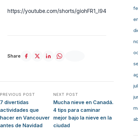
fe
https://youtube.com/shorts/giohFR1_I94
e
d
n
o
Share
s
a
ju
Navegación de entradas
PREVIOUS POST
NEXT POST
ju
7 divertidas
Mucha nieve en Canadá.
m
actividades que
4 tips para caminar
hacer en Vancouver
mejor bajo la nieve en la
ab
antes de Navidad
ciudad