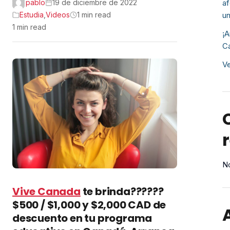
pablo
19 de diciembre de 2022
af
Estudia
,
Videos
1 min read
un
1 min read
¡A
Ca
Ve
No
Vive Canada
te brinda??????
$500 / $1,000 y $2,000 CAD de
descuento en tu programa