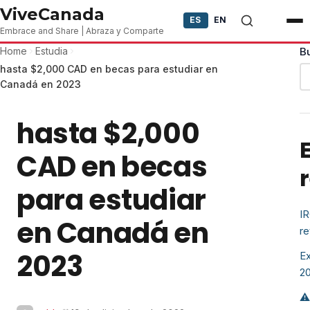
Skip to content
ViveCanada
ES
EN
Embrace and Share | Abraza y Comparte
Home
Estudia
B
hasta $2,000 CAD en becas para estudiar en
Canadá en 2023
hasta $2,000
CAD en becas
para estudiar
IR
en Canadá en
re
2023
Ex
2
⚠️