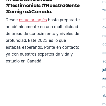
m
#testimonials #NuestraGente
fe
#emigraACanada.
e
Desde
estudiar inglés
hasta prepararte
académicamente en una multiplicidad
d
de áreas de conocimiento y niveles de
n
profundiad. Este 2023 es lo que
o
estabas esperando. Ponte en contacto
s
ya con nuestros expertos de vida y
estudio en Canadá.
a
ju
ju
m
ab
m