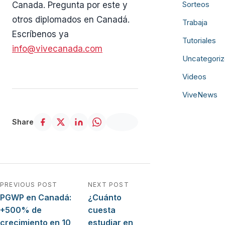
Sorteos
Canada. Pregunta por este y
otros diplomados en Canadá.
Trabaja
Escríbenos ya
Tutoriales
info@vivecanada.com
Uncategori
Videos
ViveNews
Share
Navegación de entradas
PREVIOUS POST
NEXT POST
PGWP en Canadá:
¿Cuánto
+500% de
cuesta
crecimiento en 10
estudiar en