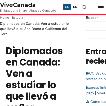
Skip to content
ViveCanada
ES
EN
Embrace and Share | Abraza y Comparte
Home
Estudia
Buscar
Diplomados en Canada: Ven a estudiar lo
que llevó a su 3er. Óscar a Guillermo del
Toro
Diplomados
Entr
en Canada:
recie
Ven a
IRCC Backlo
retraso de 
estudiar lo
Express Entr
que llevó a
2025 | Vive
⚠️ Cómo tus