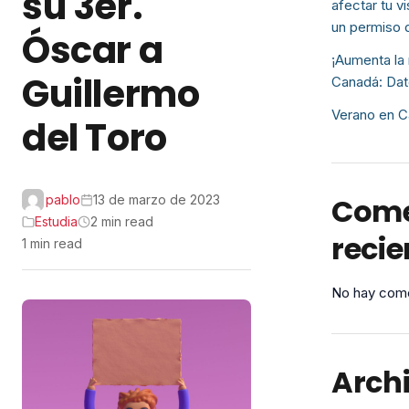
su 3er.
afectar tu v
un permiso 
Óscar a
¡Aumenta la 
Guillermo
Canadá: Dat
Verano en C
del Toro
Come
pablo
13 de marzo de 2023
Estudia
2 min read
recie
1 min read
No hay come
Arch