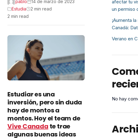
pablo
14 de marzo de 2023
afectar tu v
Estudia
2 min read
un permiso 
2 min read
¡Aumenta la 
Canadá: Dat
Verano en C
Come
recie
Estudiar es una
No hay come
inversión, pero sin duda
hay de montos a
montos. Hoy el team de
Arch
Vive Canada
te trae
algunas buenas ideas