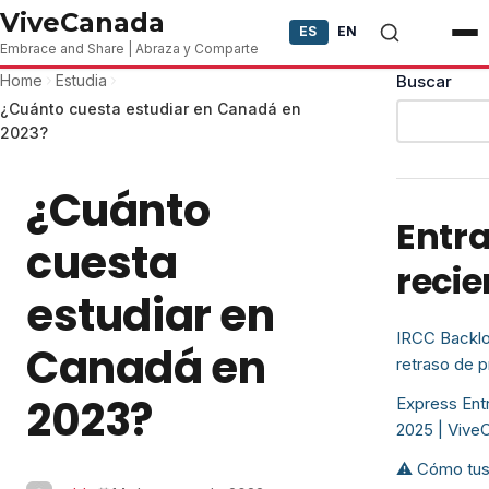
Skip to content
ViveCanada
ES
EN
Embrace and Share | Abraza y Comparte
Home
Estudia
Buscar
¿Cuánto cuesta estudiar en Canadá en
2023?
¿Cuánto
Entr
cuesta
recie
estudiar en
IRCC Backlo
Canadá en
retraso de 
2023?
Express Entr
2025 | Vive
⚠️ Cómo tus