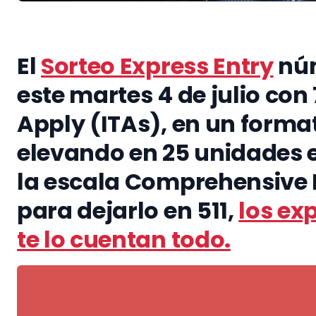
El
Sorteo Express Entry
núm
este martes 4 de julio con 
Apply (ITAs), en un forma
elevando en 25 unidades 
la escala Comprehensive
para dejarlo en 511,
los ex
te lo cuentan todo.