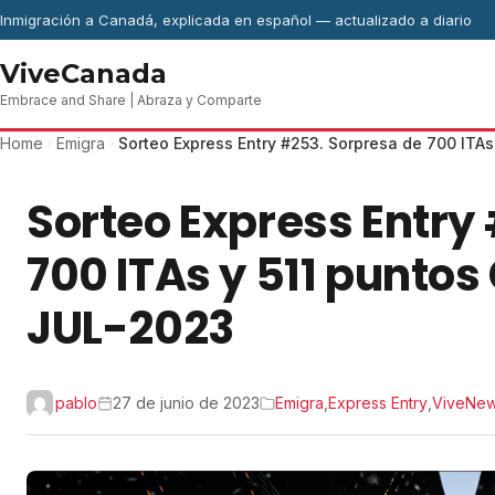
Skip to content
Inmigración a Canadá, explicada en español — actualizado a diario
ViveCanada
Embrace and Share | Abraza y Comparte
Home
Emigra
Sorteo Express Entry #253. Sorpresa de 700 ITA
Sorteo Express Entry
700 ITAs y 511 punto
JUL-2023
pablo
27 de junio de 2023
Emigra
,
Express Entry
,
ViveNe