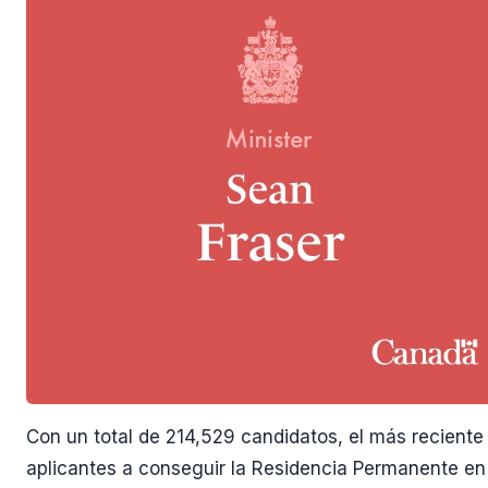
Con un total de
214,529
candidatos, el más reciente
aplicantes a conseguir la Residencia Permanente e