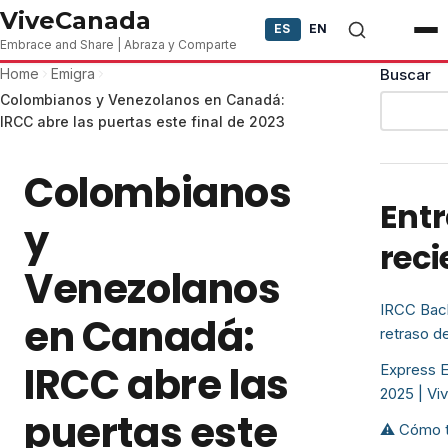
Skip to content
ViveCanada
ES
EN
Embrace and Share | Abraza y Comparte
Home
Emigra
Buscar
Colombianos y Venezolanos en Canadá:
IRCC abre las puertas este final de 2023
Colombianos
Ent
y
reci
Venezolanos
IRCC Back
en Canadá:
retraso d
IRCC abre las
Express E
2025 | Vi
puertas este
⚠️ Cómo t