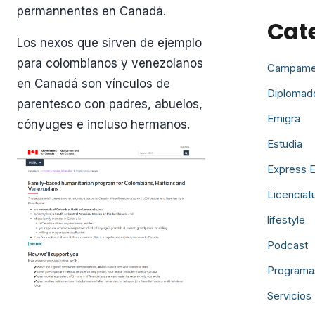
permannentes en Canadá.
Cat
Los nexos que sirven de ejemplo
para colombianos y venezolanos
Campame
en Canadá son vínculos de
Diplomad
parentesco con padres, abuelos,
Emigra
cónyuges e incluso hermanos.
Estudia
Express E
Licenciat
lifestyle
Podcast
Programa
Servicios