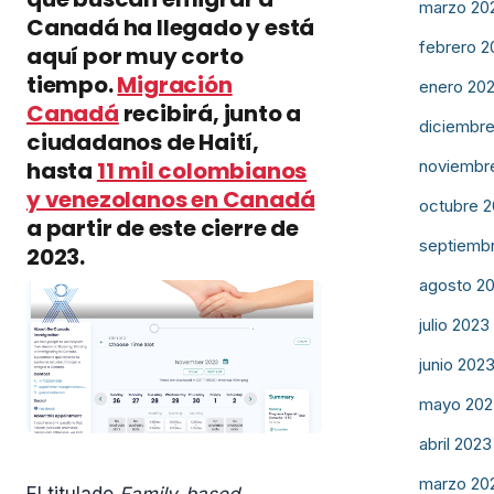
marzo 20
Canadá ha llegado y está
febrero 2
aquí por muy corto
tiempo.
Migración
enero 20
Canadá
recibirá, junto a
diciembr
ciudadanos de Haití,
hasta
11 mil colombianos
noviembr
y venezolanos en Canadá
octubre 
a partir de este cierre de
septiemb
2023.
agosto 2
julio 2023
junio 202
mayo 202
abril 2023
marzo 20