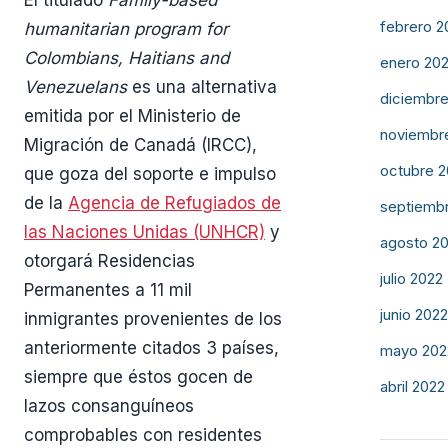
El titulado
Family-based
febrero 2
humanitarian program for
Colombians, Haitians and
enero 20
Venezuelans
es una alternativa
diciembre
emitida por el Ministerio de
noviembr
Migración de Canadá (IRCC),
octubre 2
que goza del soporte e impulso
de la
Agencia de Refugiados de
septiemb
las Naciones Unidas (UNHCR)
y
agosto 2
otorgará Residencias
julio 2022
Permanentes a 11 mil
junio 2022
inmigrantes provenientes de los
anteriormente citados 3 países,
mayo 202
siempre que éstos gocen de
abril 2022
lazos consanguíneos
comprobables con residentes