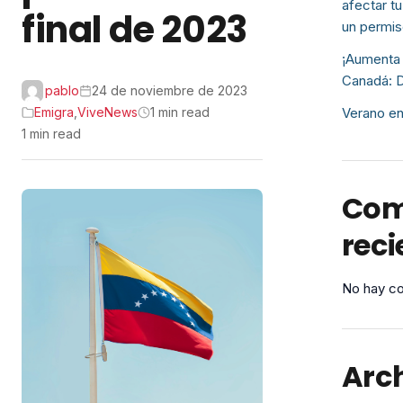
afectar tu
final de 2023
un permis
¡Aumenta 
Canadá: D
pablo
24 de noviembre de 2023
Emigra
,
ViveNews
1 min read
Verano en
1 min read
Com
reci
No hay co
Arc