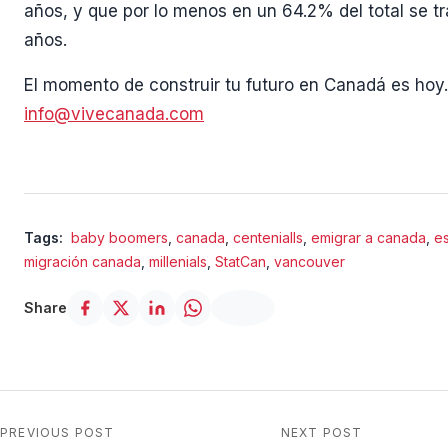
años, y que por lo menos en un 64.2% del total se tr
años.
El momento de construir tu futuro en Canadá es hoy.
info@vivecanada.com
Tags:
baby boomers
,
canada
,
centenialls
,
emigrar a canada
,
e
migración canada
,
millenials
,
StatCan
,
vancouver
Share
Navegación de entradas
PREVIOUS POST
NEXT POST