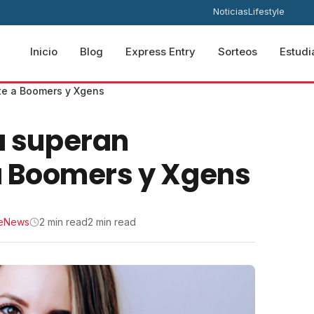
Noticias
Lifestyle
Inicio
Blog
Express Entry
Sorteos
Estudi
te a Boomers y Xgens
ya superan
 Boomers y Xgens
veNews
2 min read
2 min read