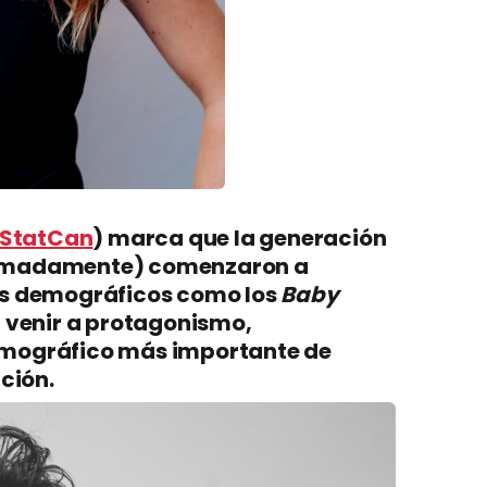
StatCan
) marca que la generación
oximadamente) comenzaron a
es demográficos como los
Baby
 venir a protagonismo,
emográfico más importante de
ción.