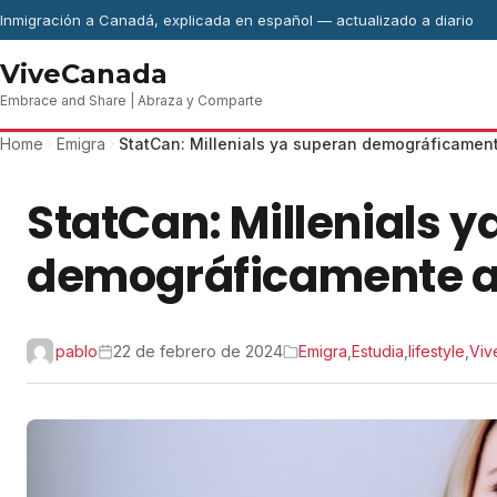
Skip to content
Inmigración a Canadá, explicada en español — actualizado a diario
ViveCanada
Embrace and Share | Abraza y Comparte
Home
Emigra
StatCan: Millenials ya superan demográficamen
StatCan: Millenials 
demográficamente a
pablo
22 de febrero de 2024
Emigra
,
Estudia
,
lifestyle
,
Vi