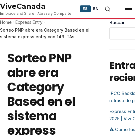
Skip to content
ViveCanada
ES
EN
Embrace and Share | Abraza y Comparte
Home
Express Entry
Buscar
Sorteo PNP abre era Category Based en el
sistema express entry con 149 ITAs
Sorteo PNP
Entr
abre era
recie
Category
IRCC Backlo
Based en el
retraso de 
sistema
Express Entr
2025 | Vive
express
⚠️ Cómo tus