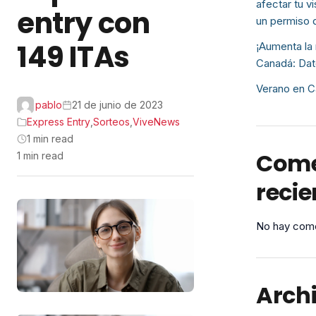
afectar tu v
entry con
un permiso 
149 ITAs
¡Aumenta la 
Canadá: Dat
Verano en C
pablo
21 de junio de 2023
Express Entry
,
Sorteos
,
ViveNews
1 min read
Come
1 min read
recie
No hay come
Arch