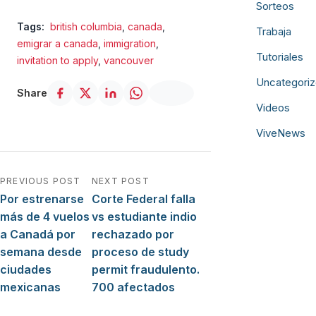
Sorteos
Tags:
british columbia
,
canada
,
Trabaja
emigrar a canada
,
immigration
,
Tutoriales
invitation to apply
,
vancouver
Uncategori
Share
Videos
ViveNews
Navegación de entradas
PREVIOUS POST
NEXT POST
Por estrenarse
Corte Federal falla
más de 4 vuelos
vs estudiante indio
a Canadá por
rechazado por
semana desde
proceso de study
ciudades
permit fraudulento.
mexicanas
700 afectados