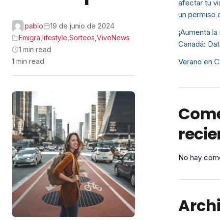
afectar tu v
un permiso 
pablo
19 de junio de 2024
¡Aumenta la 
Emigra
,
lifestyle
,
Sorteos
,
ViveNews
Canadá: Dat
1 min read
1 min read
Verano en C
Come
recie
No hay come
Arch