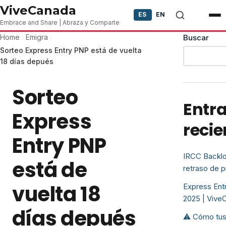
Skip to content
ViveCanada
ES
EN
Embrace and Share | Abraza y Comparte
Home
Emigra
Buscar
Sorteo Express Entry PNP está de vuelta
18 días depués
Sorteo
Entr
Express
recie
Entry PNP
IRCC Backlo
está de
retraso de 
vuelta 18
Express Entr
2025 | Vive
días depués
⚠️ Cómo tus