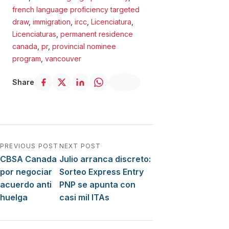
french language proficiency targeted
draw
,
immigration
,
ircc
,
Licenciatura
,
Licenciaturas
,
permanent residence
canada
,
pr
,
provincial nominee
program
,
vancouver
Share
Navegación de entradas
PREVIOUS POST
NEXT POST
CBSA Canada
Julio arranca discreto:
por negociar
Sorteo Express Entry
acuerdo anti
PNP se apunta con
huelga
casi mil ITAs