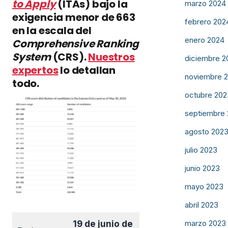
to Apply
(ITAs) bajo la
marzo 2024
exigencia menor de 663
febrero 202
en la escala del
enero 2024
Comprehensive Ranking
System
(CRS).
Nuestros
diciembre 2
expertos
lo detallan
noviembre 
todo.
octubre 202
septiembre
agosto 202
julio 2023
junio 2023
mayo 2023
abril 2023
marzo 2023
19 de junio de