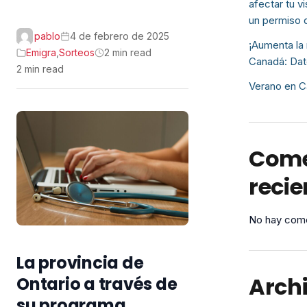
afectar tu v
un permiso 
pablo
4 de febrero de 2025
¡Aumenta la 
Emigra
,
Sorteos
2 min read
Canadá: Dat
2 min read
Verano en C
Come
recie
No hay come
La provincia de
Arch
Ontario a través de
su programa