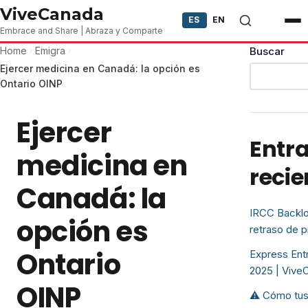
Skip to content
ViveCanada
ES
EN
Embrace and Share | Abraza y Comparte
Home
Emigra
Buscar
Ejercer medicina en Canadá: la opción es
Ontario OINP
Ejercer
Entr
medicina en
recie
Canadá: la
IRCC Backlo
opción es
retraso de 
Ontario
Express Entr
2025 | Vive
OINP
⚠️ Cómo tus