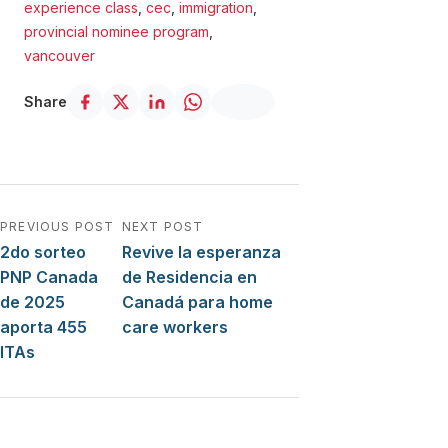
experience class
,
cec
,
immigration
,
provincial nominee program
,
vancouver
Share
Navegación de entradas
PREVIOUS POST
NEXT POST
2do sorteo
Revive la esperanza
PNP Canada
de Residencia en
de 2025
Canadá para home
aporta 455
care workers
ITAs