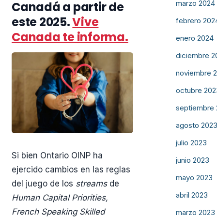
marzo 2024
Canadá a partir de
este 2025.
Vive
febrero 202
Canada te informa.
enero 2024
diciembre 2
noviembre 
octubre 202
septiembre
agosto 202
julio 2023
Si bien Ontario OINP ha
junio 2023
ejercido cambios en las reglas
mayo 2023
del juego de los
streams
de
abril 2023
Human Capital Priorities,
French Speaking Skilled
marzo 2023