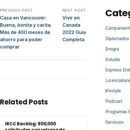
Cate
Navegación de entradas
PREVIOUS POST
NEXT POST
Casa en Vancouver:
Vivir en
Buena, bonita y carita.
Canada
Campament
Más de 400 meses de
2022 Guia
Diplomados
ahorro para poder
Completa
comprar
Emigra
Estudia
Express Ent
Licenciatura
lifestyle
Related Posts
Podcast
Programas 
Servicios
IRCC Backlog: 900,000
solicitudes con retraso de