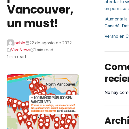
afectar tu v
Vancouver,
un permiso 
un must!
¡Aumenta la 
Canadá: Dat
Verano en C
pablo
22 de agosto de 2022
ViveNews
1 min read
1 min read
Come
recie
No hay come
Arch