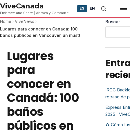
Skip to content
ViveCanada
ES
EN
Embrace and Share | Abraza y Comparte
Home
ViveNews
Buscar
Lugares para conocer en Canadá: 100
baños públicos en Vancouver, un must!
Lugares
Entr
para
recie
conocer en
IRCC Backlo
Canadá: 100
retraso de 
baños
Express Entr
2025 | Vive
públicos en
⚠️ Cómo tus