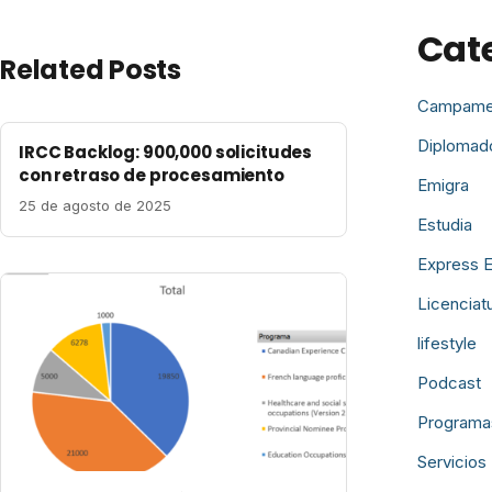
Cat
Related Posts
Campame
Diplomad
IRCC Backlog: 900,000 solicitudes
con retraso de procesamiento
Emigra
25 de agosto de 2025
Estudia
Express E
Licenciat
lifestyle
Podcast
Programa
Servicios