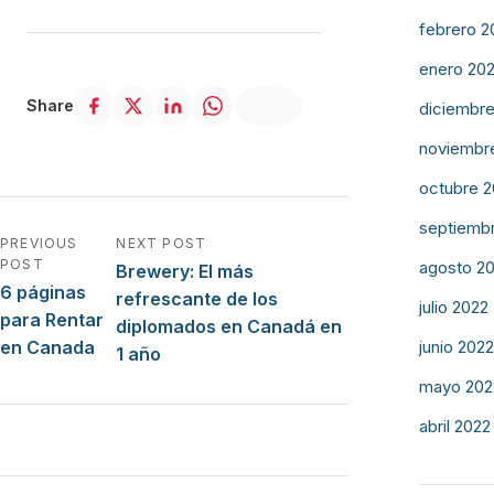
febrero 2
enero 20
Share
diciembre
noviembr
octubre 2
septiemb
Navegación de entradas
PREVIOUS
NEXT POST
POST
agosto 2
Brewery: El más
6 páginas
refrescante de los
julio 2022
para Rentar
diplomados en Canadá en
en Canada
junio 2022
1 año
mayo 202
abril 2022