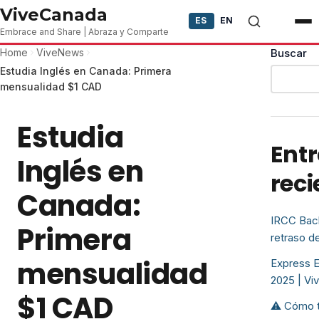
Skip to content
ViveCanada
ES
EN
Embrace and Share | Abraza y Comparte
Home
ViveNews
Buscar
Estudia Inglés en Canada: Primera
mensualidad $1 CAD
Estudia
Ent
Inglés en
reci
Canada:
IRCC Back
Primera
retraso d
mensualidad
Express E
2025 | Vi
$1 CAD
⚠️ Cómo t