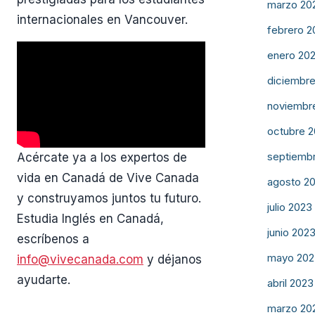
marzo 20
internacionales en Vancouver.
febrero 2
enero 20
diciembr
noviembr
octubre 
septiemb
Acércate ya a los expertos de
vida en Canadá de Vive Canada
agosto 2
y construyamos juntos tu futuro.
julio 2023
Estudia Inglés en Canadá,
junio 202
escríbenos a
mayo 202
info@vivecanada.com
y déjanos
ayudarte.
abril 2023
marzo 20