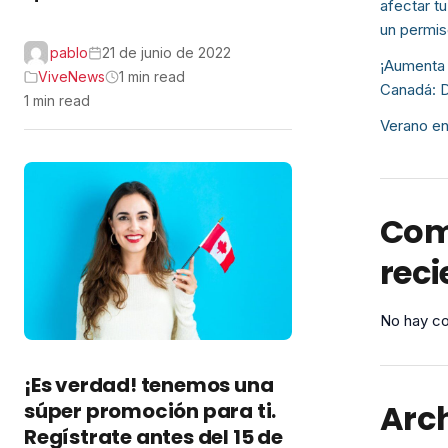
afectar tu
un permis
pablo
21 de junio de 2022
¡Aumenta 
ViveNews
1 min read
Canadá: D
1 min read
Verano en
Com
reci
No hay co
¡Es verdad! tenemos una
Arc
súper promoción para ti.
Regístrate antes del 15 de