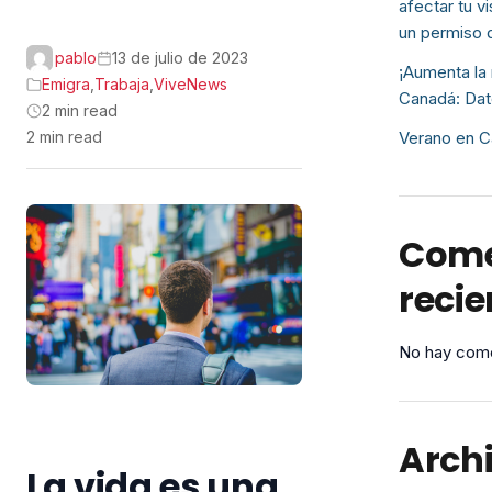
afectar tu v
un permiso 
pablo
13 de julio de 2023
¡Aumenta la 
Emigra
,
Trabaja
,
ViveNews
Canadá: Dat
2 min read
2 min read
Verano en C
Come
recie
No hay come
Arch
La vida es una