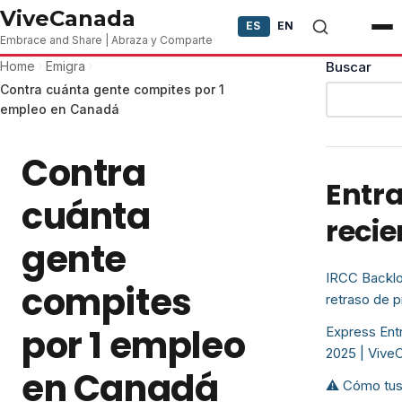
Skip to content
ViveCanada
ES
EN
Embrace and Share | Abraza y Comparte
Home
Emigra
Buscar
Contra cuánta gente compites por 1
empleo en Canadá
Contra
Entr
cuánta
recie
gente
IRCC Backlo
compites
retraso de 
por 1 empleo
Express Entr
2025 | Vive
en Canadá
⚠️ Cómo tus