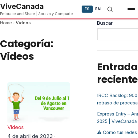
Skip to content
ViveCanada
ES
EN
Embrace and Share | Abraza y Comparte
Home
Videos
Buscar
Categoría:
Videos
Entrada
recient
IRCC Backlog: 900,
retraso de proces
Express Entry – An
2025 | ViveCanada
Videos
⚠️ Cómo tus redes
4 de abril de 2023
·