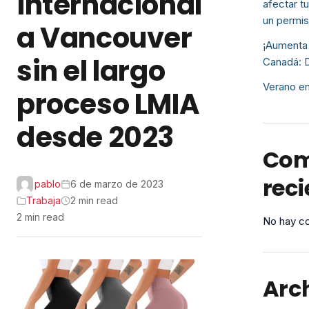
internacional
afectar t
un permis
a Vancouver
¡Aumenta 
sin el largo
Canadá: D
Verano en
proceso LMIA
desde 2023
Com
reci
pablo
6 de marzo de 2023
Trabaja
2 min read
2 min read
No hay co
Arc