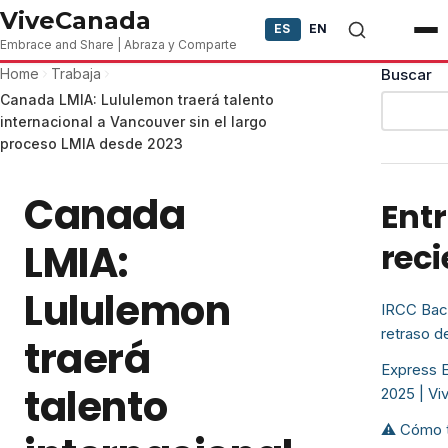
Skip to content
ViveCanada
ES
EN
Embrace and Share | Abraza y Comparte
Home
Trabaja
Buscar
Canada LMIA: Lululemon traerá talento
internacional a Vancouver sin el largo
proceso LMIA desde 2023
Canada
Ent
LMIA:
reci
Lululemon
IRCC Back
retraso d
traerá
Express E
talento
2025 | V
⚠️ Cómo 