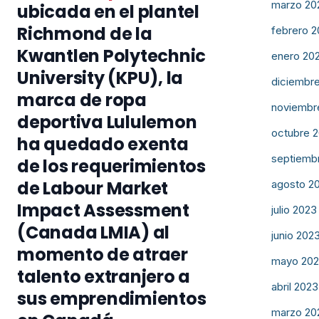
marzo 20
ubicada en el plantel
Richmond de la
febrero 
Kwantlen Polytechnic
enero 20
University (KPU), la
diciembr
marca de ropa
noviembr
deportiva Lululemon
octubre 
ha quedado exenta
septiemb
de los requerimientos
de Labour Market
agosto 2
Impact Assessment
julio 2023
(Canada LMIA) al
junio 202
momento de atraer
mayo 20
talento extranjero a
abril 2023
sus emprendimientos
marzo 20