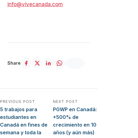
info@vivecanada.com
Share
Navegación de entradas
PREVIOUS POST
NEXT POST
5 trabajos para
PGWP en Canadá:
estudiantes en
+500% de
Canadá en fines de
crecimiento en 10
semana y toda la
años (y aún más)