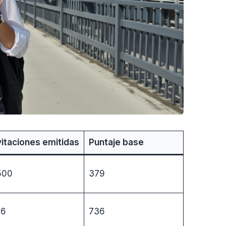
vitaciones emitidas
Puntaje base
500
379
36
736