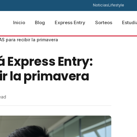
Noticias
Lifestyle
Inicio
Blog
Express Entry
Sorteos
Estudi
S para recibir la primavera
 Express Entry:
ir la primavera
read