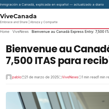
Skip to content
Inmigración a Canadá, explicada en español — actualizado a diario
ViveCanada
Embrace and Share | Abraza y Comparte
Home
ViveNews
Bienvenue au Canadá Express Entry: 7,500 ITA
Bienvenue au Canadá
7,500 ITAS para recib
pablo
21 de marzo de 2025
ViveNews
1 min read
1 min 