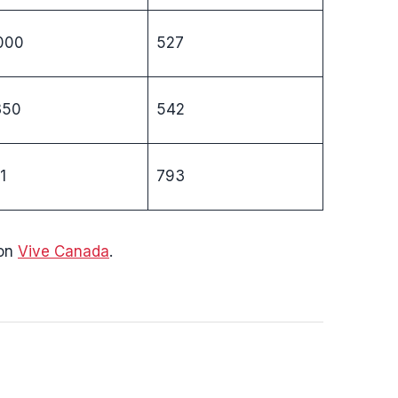
000
527
350
542
1
793
con
Vive Canada
.