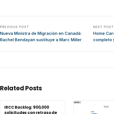
Navegación de entradas
PREVIOUS POST
NEXT POST
Nueva Ministra de Migración en Canadá:
Home Care 
Rachel Bendayan sustituye a Marc Miller
completo 
Related Posts
IRCC Backlog: 900,000
solicitudes con retraso de