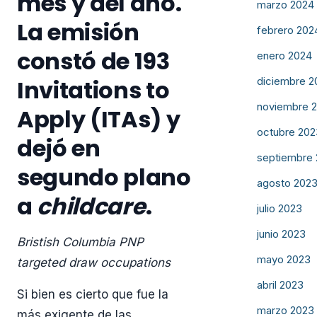
mes y del año.
marzo 2024
La emisión
febrero 202
constó de 193
enero 2024
Invitations to
diciembre 2
noviembre 
Apply (ITAs) y
octubre 202
dejó en
septiembre
segundo plano
agosto 202
a
childcare
.
julio 2023
junio 2023
Bristish Columbia PNP
mayo 2023
targeted draw occupations
abril 2023
Si bien es cierto que fue la
marzo 2023
más exigente de las