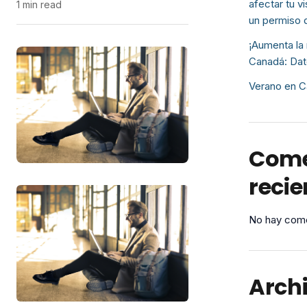
afectar tu v
1 min read
un permiso 
¡Aumenta la 
Canadá: Dat
Verano en C
Come
recie
No hay come
Arch