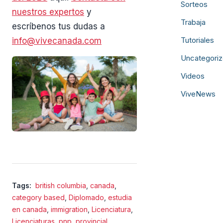
Sorteos
nuestros expertos
y
Trabaja
escríbenos tus dudas a
Tutoriales
info@vivecanada.com
Uncategori
Videos
ViveNews
Tags:
british columbia
,
canada
,
category based
,
Diplomado
,
estudia
en canada
,
immigration
,
Licenciatura
,
Licenciaturas
,
pnp
,
provincial