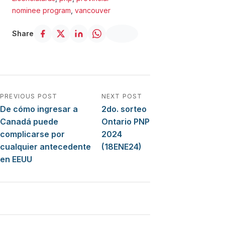
nominee program
,
vancouver
Share
Navegación de entradas
PREVIOUS POST
NEXT POST
De cómo ingresar a
2do. sorteo
Canadá puede
Ontario PNP
complicarse por
2024
cualquier antecedente
(18ENE24)
en EEUU