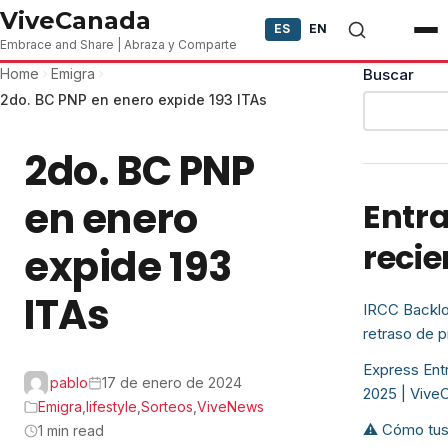
Skip to content
ViveCanada
ES
EN
Embrace and Share | Abraza y Comparte
Home
Emigra
Buscar
2do. BC PNP en enero expide 193 ITAs
2do. BC PNP
en enero
Entr
recie
expide 193
ITAs
IRCC Backlo
retraso de 
Express Entr
pablo
17 de enero de 2024
2025 | Vive
Emigra
,
lifestyle
,
Sorteos
,
ViveNews
⚠️ Cómo tus
1 min read