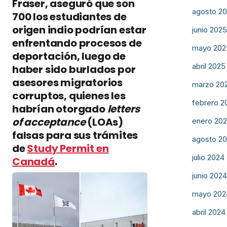
Fraser, aseguró que son
agosto 2
700 los estudiantes de
origen indio podrían estar
junio 202
enfrentando procesos de
mayo 202
deportación, luego de
abril 2025
haber sido burlados por
asesores migratorios
marzo 20
corruptos, quienes les
febrero 2
habrían otorgado
letters
of acceptance
(LOAs)
enero 20
falsas para sus trámites
agosto 2
de
Study Permit en
julio 2024
Canadá
.
junio 202
mayo 202
abril 2024