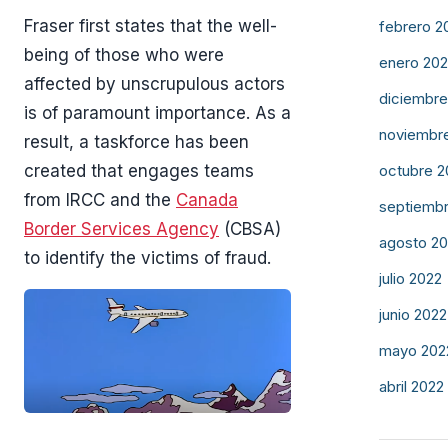
Fraser first states that the well-
febrero 2
being of those who were
enero 20
affected by unscrupulous actors
diciembre
is of paramount importance. As a
noviembr
result, a taskforce has been
created that engages teams
octubre 2
from IRCC and the
Canada
septiemb
Border Services Agency
(CBSA)
agosto 2
to identify the victims of fraud.
julio 2022
junio 2022
mayo 202
abril 2022