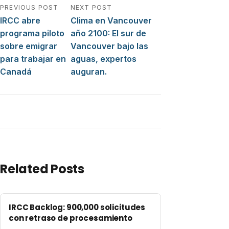
Navegación de entradas
PREVIOUS POST
NEXT POST
IRCC abre
Clima en Vancouver
programa piloto
año 2100: El sur de
sobre emigrar
Vancouver bajo las
para trabajar en
aguas, expertos
Canadá
auguran.
Related Posts
IRCC Backlog: 900,000 solicitudes
con retraso de procesamiento