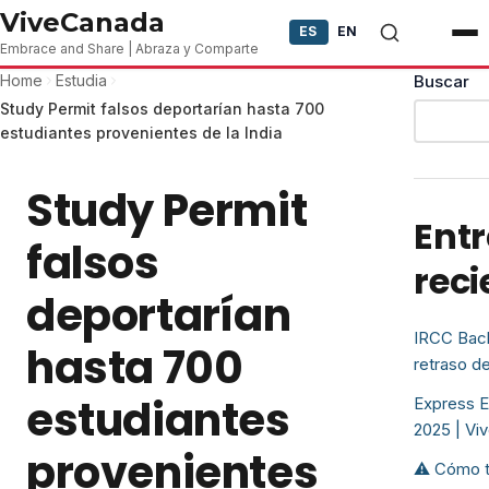
Skip to content
ViveCanada
ES
EN
Embrace and Share | Abraza y Comparte
Home
Estudia
Buscar
Study Permit falsos deportarían hasta 700
estudiantes provenientes de la India
Study Permit
Ent
falsos
reci
deportarían
IRCC Back
hasta 700
retraso d
estudiantes
Express E
2025 | Vi
provenientes
⚠️ Cómo t