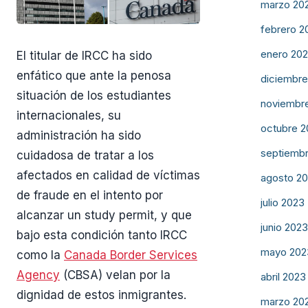
marzo 20
febrero 2
enero 20
El titular de IRCC ha sido
enfático que ante la penosa
diciembre
situación de los estudiantes
noviembr
internacionales, su
octubre 
administración ha sido
septiemb
cuidadosa de tratar a los
afectados en calidad de víctimas
agosto 2
de fraude en el intento por
julio 2023
alcanzar un study permit, y que
junio 202
bajo esta condición tanto IRCC
mayo 202
como la
Canada Border Services
Agency
(CBSA) velan por la
abril 2023
dignidad de estos inmigrantes.
marzo 20