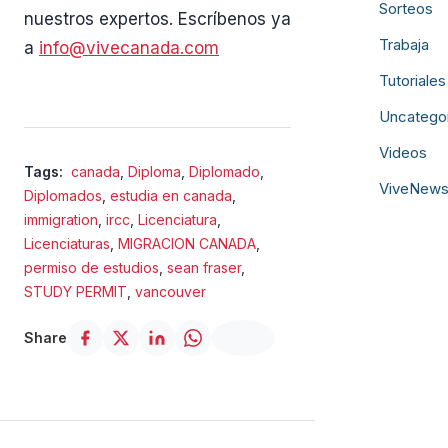
Sorteos
nuestros expertos. Escríbenos ya
Trabaja
a
info@vivecanada.com
Tutoriales
Uncatego
Videos
Tags:
canada
,
Diploma
,
Diplomado
,
ViveNew
Diplomados
,
estudia en canada
,
immigration
,
ircc
,
Licenciatura
,
Licenciaturas
,
MIGRACION CANADA
,
permiso de estudios
,
sean fraser
,
STUDY PERMIT
,
vancouver
Share