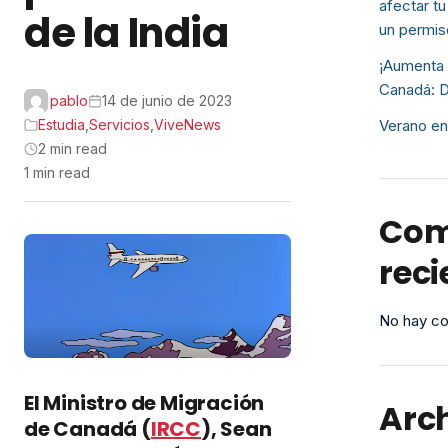
afectar tu
de la India
un permis
¡Aumenta 
Canadá: D
pablo
14 de junio de 2023
Estudia
,
Servicios
,
ViveNews
Verano en
2 min read
1 min read
Com
reci
No hay co
El Ministro de Migración
Arc
de Canadá (
IRCC
), Sean