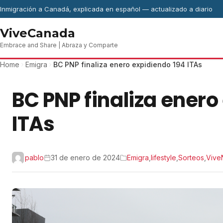
Skip to content
Inmigración a Canadá, explicada en español — actualizado a diario
ViveCanada
Embrace and Share | Abraza y Comparte
Home
Emigra
BC PNP finaliza enero expidiendo 194 ITAs
BC PNP finaliza enero
ITAs
pablo
31 de enero de 2024
Emigra
,
lifestyle
,
Sorteos
,
Vive