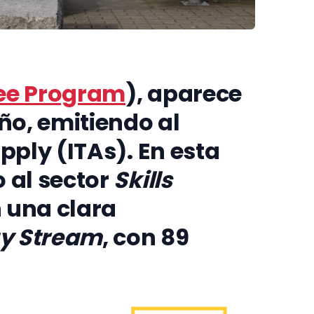
ee Program
), aparece
ño, emitiendo al
pply (ITAs). En esta
 al sector
Skills
n una clara
y Stream
, con 89