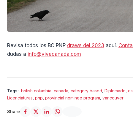
Revisa todos los BC PNP
draws del 2023
aquí.
Conta
dudas a
info@vivecanada.com
Tags:
british columbia
,
canada
,
category based
,
Diplomado
,
es
Licenciaturas
,
pnp
,
provincial nominee program
,
vancouver
Share