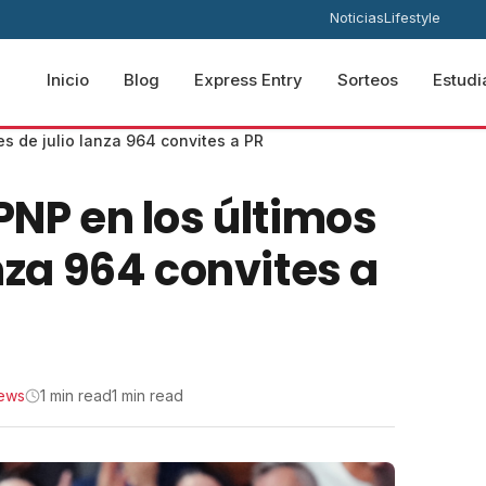
Noticias
Lifestyle
Inicio
Blog
Express Entry
Sorteos
Estudi
es de julio lanza 964 convites a PR
PNP en los últimos
anza 964 convites a
ews
1 min read
1 min read