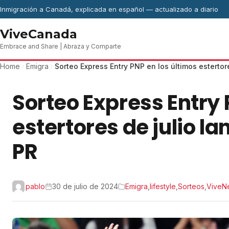
Skip to content
Inmigración a Canadá, explicada en español — actualizado a diario
ViveCanada
Embrace and Share | Abraza y Comparte
Home
Emigra
Sorteo Express Entry PNP en los últimos estertor
Sorteo Express Entry 
estertores de julio l
PR
pablo
30 de julio de 2024
Emigra
,
lifestyle
,
Sorteos
,
ViveN