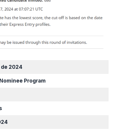
o de 2024
l Nominee Program
s
024