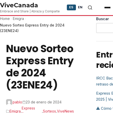
Skip to content
ViveCanada
ES
EN
Embrace and Share | Abraza y Comparte
Home
Emigra
Buscar
Nuevo Sorteo Express Entry de 2024
(23ENE24)
Nuevo Sorteo
Ent
Express Entry
reci
de 2024
IRCC Back
(23ENE24)
retraso 
Express E
2025 | V
pablo
23 de enero de 2024
Express
⚠️ Cómo 
Emigra
,
,
Sorteos
,
ViveNews