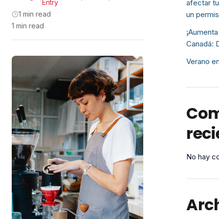
Entry
afectar t
1 min read
un permis
1 min read
¡Aumenta 
Canadá: D
Verano en
Com
reci
No hay co
Arc