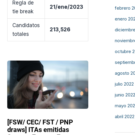
Regla de
21/ene/2023
febrero 
tie break
enero 20
Candidatos
213,526
diciembr
totales
noviembr
octubre 
septiemb
agosto 2
julio 2022
junio 202
mayo 202
abril 2022