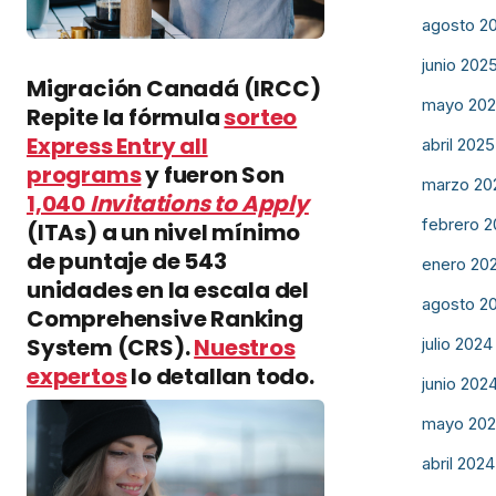
agosto 2
junio 202
Migración Canadá (IRCC)
mayo 20
Repite la fórmula
sorteo
Express Entry all
abril 2025
programs
y fueron Son
marzo 20
1,040
Invitations to Apply
febrero 
(ITAs) a un nivel mínimo
de puntaje de 543
enero 20
unidades en la escala del
agosto 2
Comprehensive Ranking
System (CRS).
Nuestros
julio 2024
expertos
lo detallan todo.
junio 202
mayo 20
abril 2024