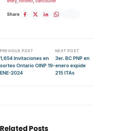
entry
,
toronto
,
vancouver
Share
Navegación de entradas
PREVIOUS POST
NEXT POST
1,654 Invitaciones en
3er. BC PNP en
sorteo Ontario OINP 19-
enero expide
ENE-2024
215 ITAs
Related Posts