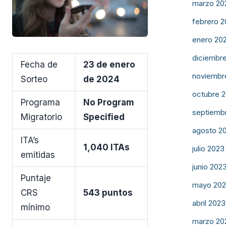
marzo 20
febrero 
enero 20
diciembr
Fecha de
23 de enero
noviembr
Sorteo
de 2024
octubre 
Programa
No Program
septiemb
Migratorio
Specified
agosto 2
ITA’s
1,040 ITAs
julio 2023
emitidas
junio 202
Puntaje
mayo 20
CRS
543 puntos
abril 2023
mínimo
marzo 20