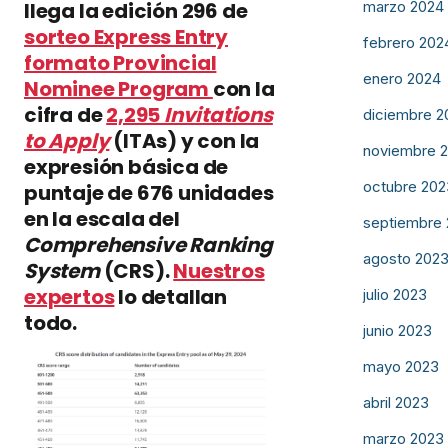
marzo 2024
llega la edición 296 de
sorteo Express Entry
febrero 202
formato Provincial
enero 2024
Nominee Program
con la
cifra de
2,295
Invitations
diciembre 2
to Apply
(ITAs) y con la
noviembre 
expresión básica de
octubre 202
puntaje de 676 unidades
en la escala del
septiembre
Comprehensive Ranking
agosto 202
System
(CRS).
Nuestros
expertos
lo detallan
julio 2023
todo.
junio 2023
mayo 2023
abril 2023
marzo 2023