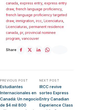
canada
,
express entry
,
express entry
draw
,
french language proficiency
,
french language proficiency targeted
draw
,
immigration
,
ircc
,
Licenciatura
,
Licenciaturas
,
permanent residence
canada
,
pr
,
provincial nominee
program
,
vancouver
Share
Navegación de entradas
PREVIOUS POST
NEXT POST
Estudiantes
IRCC revive
Internacionales en
sorteo Express
Canadá: Un negocio
Entry Canadian
de $4 mil 800
Experience Class