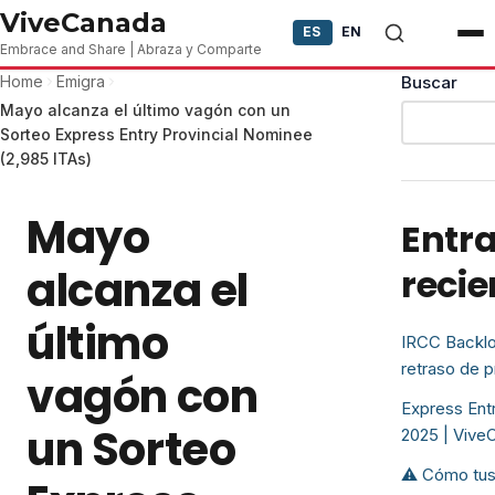
Skip to content
ViveCanada
ES
EN
Embrace and Share | Abraza y Comparte
Home
Emigra
Buscar
Mayo alcanza el último vagón con un
Sorteo Express Entry Provincial Nominee
(2,985 ITAs)
Mayo
Entr
alcanza el
recie
último
IRCC Backlo
retraso de 
vagón con
Express Entr
un Sorteo
2025 | Vive
⚠️ Cómo tus