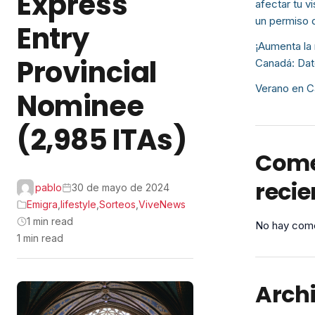
Express
afectar tu v
un permiso 
Entry
¡Aumenta la 
Provincial
Canadá: Dat
Verano en C
Nominee
(2,985 ITAs)
Come
recie
pablo
30 de mayo de 2024
Emigra
,
lifestyle
,
Sorteos
,
ViveNews
1 min read
No hay come
1 min read
Arch