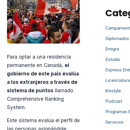
Cate
Campament
Diplomados
Emigra
Para optar a una residencia
Estudia
permanente en Canadá,
el
Express Ent
gobierno de este país evalúa
Licenciatura
a los extranjeros a través de
sistema de puntos
llamado
lifestyle
Comprehensive Ranking
Podcast
System.
Programas 
Este sistema evalúa el perfil de
Servicios
las personas asignándole