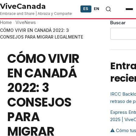
Skip to content
ViveCanada
ES
EN
Embrace and Share | Abraza y Comparte
Home
ViveNews
Buscar
CÓMO VIVIR EN CANADÁ 2022: 3
CONSEJOS PARA MIGRAR LEGALMENTE
CÓMO VIVIR
Entr
EN CANADÁ
recie
2022: 3
IRCC Backlo
CONSEJOS
retraso de 
PARA
Express Entr
2025 | Vive
MIGRAR
⚠️ Cómo tus