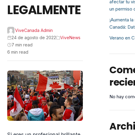
afectar tu v
LEGALMENTE
un permiso 
¡Aumenta la 
Canadá: Dat
ViveCanada Admin
24 de agosto de 2022
ViveNews
Verano en C
7 min read
6 min read
Come
recie
No hay come
Arch
Si eres un profesional brillante