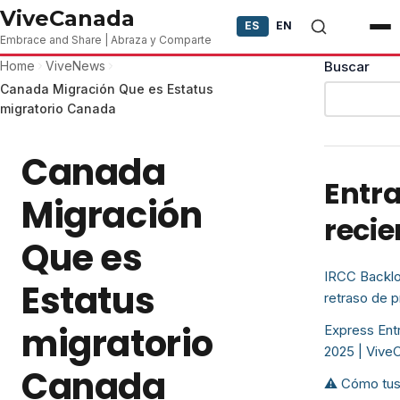
Skip to content
ViveCanada
ES
EN
Embrace and Share | Abraza y Comparte
Home
ViveNews
Buscar
Canada Migración Que es Estatus
migratorio Canada
Canada
Entr
Migración
recie
Que es
IRCC Backlo
Estatus
retraso de 
migratorio
Express Entr
2025 | Vive
Canada
⚠️ Cómo tus