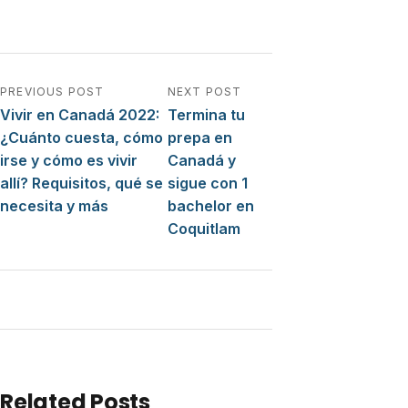
Navegación de entradas
PREVIOUS POST
NEXT POST
Vivir en Canadá 2022:
Termina tu
¿Cuánto cuesta, cómo
prepa en
irse y cómo es vivir
Canadá y
allí? Requisitos, qué se
sigue con 1
necesita y más
bachelor en
Coquitlam
Related Posts