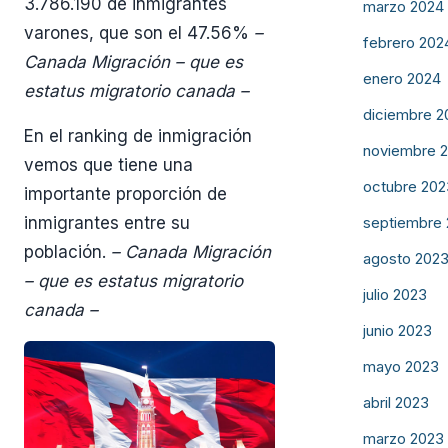
3.786.190 de inmigrantes
marzo 2024
varones, que son el 47.56%
–
febrero 202
Canada Migración – que es
enero 2024
estatus migratorio canada –
diciembre 2
En el ranking de inmigración
noviembre 
vemos que tiene una
octubre 202
importante proporción de
inmigrantes entre su
septiembre
población.
– Canada Migración
agosto 202
– que es estatus migratorio
julio 2023
canada –
junio 2023
mayo 2023
abril 2023
marzo 2023