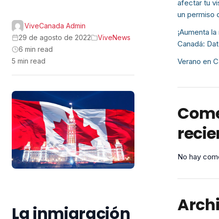
afectar tu v
un permiso 
ViveCanada Admin
¡Aumenta la 
29 de agosto de 2022
ViveNews
Canadá: Dat
6 min read
5 min read
Verano en C
Come
recie
No hay come
Arch
La inmigración