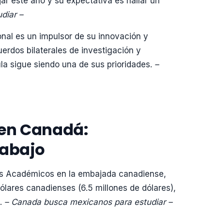
ajar este año y su expectativa es hallar un
diar –
onal es un impulsor de su innovación y
uerdos bilaterales de investigación y
ula sigue siendo una de sus prioridades.
–
 en Canadá:
rabajo
tos Académicos en la embajada canadiense,
dólares canadienses (6.5 millones de dólares),
l.
– Canada busca mexicanos para estudiar –