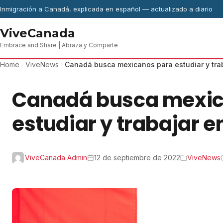
Skip to content
Inmigración a Canadá, explicada en español — actualizado a diario
ViveCanada
Embrace and Share | Abraza y Comparte
Home
ViveNews
Canadá busca mexicanos para estudiar y trab
Canadá busca mexic
estudiar y trabajar en
ViveCanada Admin
12 de septiembre de 2022
ViveNews