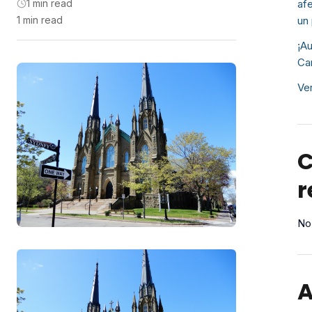
1 min read
afe
1 min read
un
¡Au
Ca
Ve
C
r
No
A