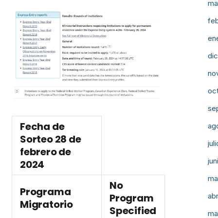
ma
fe
en
di
no
oc
se
Fecha de
ag
Sorteo
28 de
jul
febrero de
jun
2024
ma
No
Programa
abr
Program
Migratorio
Specified
ma