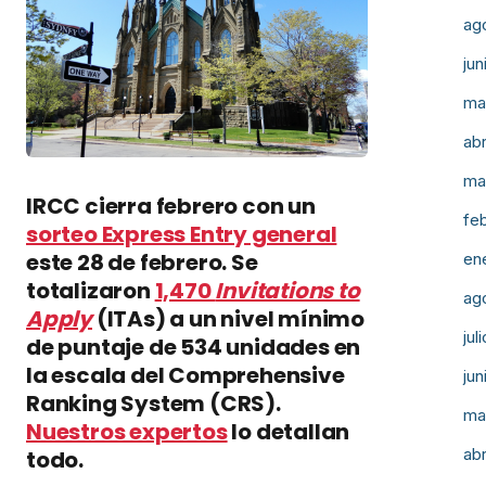
ag
jun
ma
abr
ma
IRCC cierra febrero con un
fe
sorteo Express Entry general
este 28 de febrero. Se
en
totalizaron
1,470
Invitations to
ag
Apply
(ITAs) a un nivel mínimo
jul
de puntaje de 534 unidades en
la escala del Comprehensive
jun
Ranking System (CRS).
ma
Nuestros expertos
lo detallan
abr
todo.