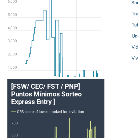
So
Tr
Tut
Un
Vi
Vi