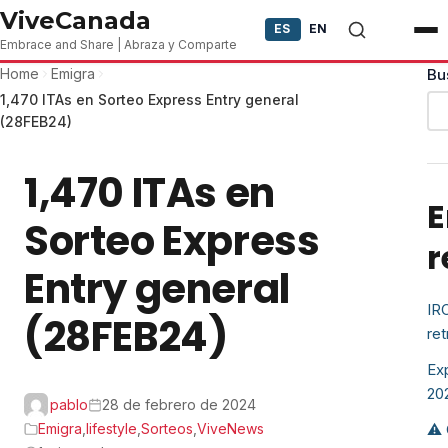
Skip to content
ViveCanada
ES
EN
Embrace and Share | Abraza y Comparte
Home
Emigra
Bu
1,470 ITAs en Sorteo Express Entry general
(28FEB24)
1,470 ITAs en
E
Sorteo Express
r
Entry general
IR
(28FEB24)
re
Exp
20
pablo
28 de febrero de 2024
Emigra
,
lifestyle
,
Sorteos
,
ViveNews
⚠️