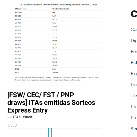
C
Ca
Di
Em
Es
Ex
Li
lif
Po
Pr
Ser