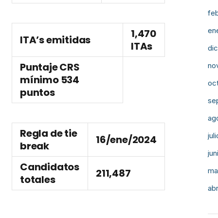
fe
en
1,470
ITA’s emitidas
ITAs
di
Puntaje CRS
no
mínimo
534
oc
puntos
se
ag
Regla de tie
jul
16/ene/2024
break
jun
Candidatos
ma
211,487
totales
abr